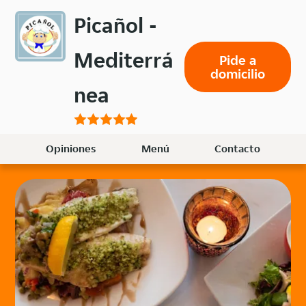
Volver
Picañol -
al
menú
Mediterrá
Pide a
principal
domicilio
nea
Opiniones
Menú
Contacto